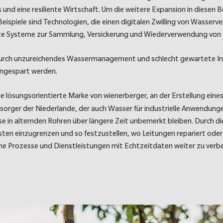
und eine resiliente Wirtschaft. Um die weitere Expansion in diesen B
Beispiele sind Technologien, die einen digitalen Zwilling von Wass
te Systeme zur Sammlung, Versickerung und Wiederverwendung von
 durch unzureichendes Wassermanagement und schlecht gewartete Inf
ingespart werden.
ine lösungsorientierte Marke von wienerberger, an der Erstellung ein
sorger der Niederlande, der auch Wasser für industrielle Anwendungen
sse in alternden Rohren über längere Zeit unbemerkt bleiben. Durch
lusten einzugrenzen und so festzustellen, wo Leitungen repariert o
ine Prozesse und Dienstleistungen mit Echtzeitdaten weiter zu verbe