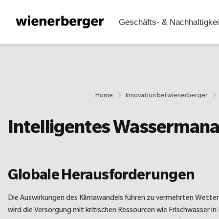
Geschäfts- & Nachhaltigkei
HOME
Brief des Vorstandsvorsitzenden
Home
Innovation bei wienerberger
Equity Story
Intelligentes Wasserma
Nachhaltigkeit bei wienerberger
Innovation bei wienerberger
Globale Herausforderungen
Konzernabschluss
Die Auswirkungen des Klimawandels führen zu vermehrten Wette
wird die Versorgung mit kritischen Ressourcen wie Frischwasser i