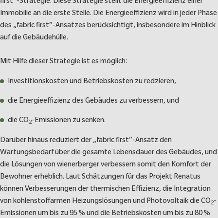
first“-Strategie. Diese Strategie stellt die Energieeffizienz einer
Immobilie an die erste Stelle. Die Energieeffizienz wird in jeder Phase
des „fabric first“-Ansatzes berücksichtigt, insbesondere im Hinblick
auf die Gebäudehülle.
Mit Hilfe dieser Strategie ist es möglich:
Investitionskosten und Betriebskosten zu redzieren,
die Energieeffizienz des Gebäudes zu verbessern, und
die CO
-Emissionen zu senken.
2
Darüber hinaus reduziert der „fabric first“-Ansatz den
Wartungsbedarf über die gesamte Lebensdauer des Gebäudes, und
die Lösungen von wienerberger verbessern somit den Komfort der
Bewohner erheblich. Laut Schätzungen für das Projekt Renatus
können Verbesserungen der thermischen Effizienz, die Integration
von kohlenstoffarmen Heizungslösungen und Photovoltaik die CO
-
2
Emissionen um bis zu 95 % und die Betriebskosten um bis zu 80 %