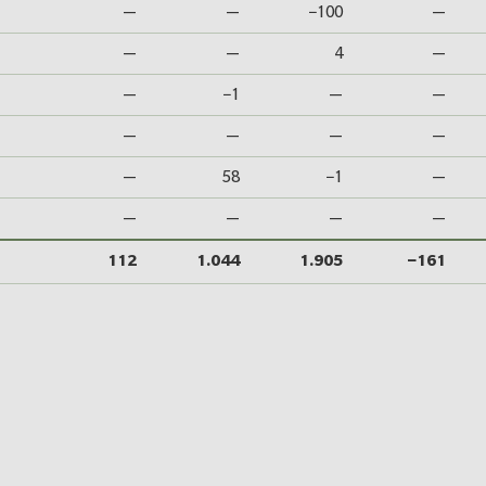
—
—
−100
—
—
—
4
—
—
−1
—
—
—
—
—
—
—
58
−1
—
—
—
—
—
112
1.044
1.905
−161
nkedIn