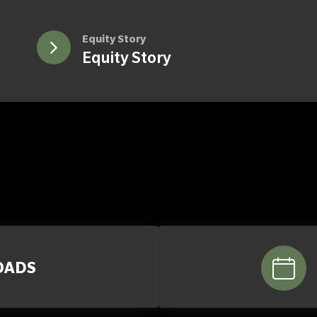
Equity Story
Equity Story
OADS