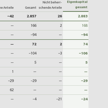
Eigen­kapital
Nicht beherr­
gesamt
ne Anteile
Gesamt
schende Anteile
−42
2.857
26
2.883
—
166
2
168
—
−94
—
−94
—
72
2
74
—
−104
−3
−106
—
5
—
5
1
—
—
—
−29
−29
—
−29
62
—
—
—
—
−4
−21
−24