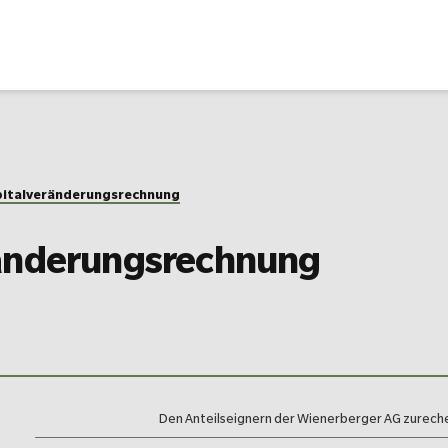
pital­veränderungs­rechnung
ränderungs­rechnung
Den Anteilseignern der Wienerberger AG zurech