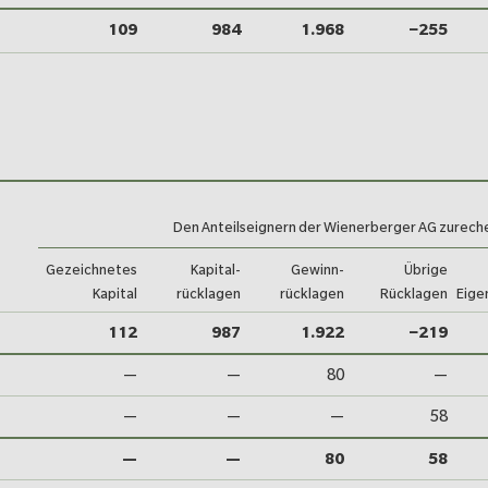
109
984
1.968
−255
Den Anteilseignern der Wienerberger AG zurech
Ge­zeichnetes
Kapital­
Gewinn­
Übrige
Kapital
rücklagen
rücklagen
Rücklagen
Eige
apitals 2024
112
987
1.922
−219
—
—
80
—
—
—
—
58
—
—
80
58