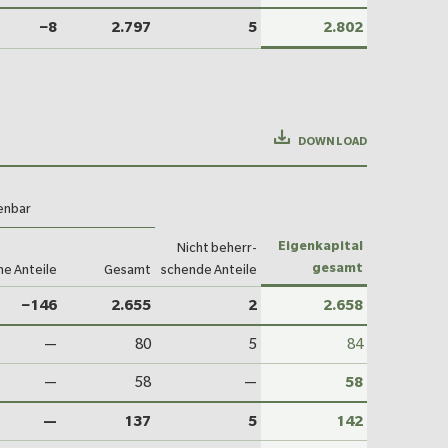
−8
2.797
5
2.802
DOWNLOAD
enbar
Eigen­kapital
Nicht beherr­
gesamt
ne Anteile
Gesamt
schende Anteile
−146
2.655
2
2.658
—
80
5
84
—
58
—
58
—
137
5
142