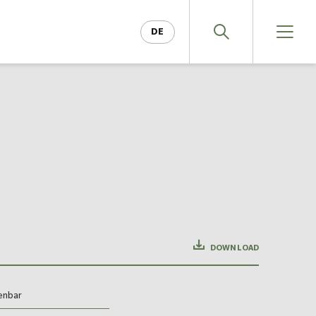
DE
EN
DOWNLOAD
enbar