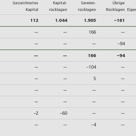
Ge­zeichnetes
Kapital­
Gewinn­
Übrige
Kapital
rücklagen
rücklagen
Rücklagen
Eige
apitals 2025
112
1.044
1.905
−161
—
—
166
—
—
—
—
−94
—
—
166
−94
—
—
−104
—
—
—
5
—
—
—
—
—
—
—
—
—
−2
−60
—
—
—
—
−4
—