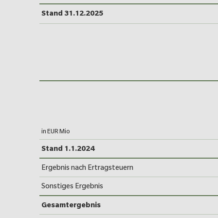
Stand 31.12.2025
in EUR Mio
Entwicklung des Konzerneigenk
Stand 1.1.2024
Ergebnis nach Ertragsteuern
Sonstiges Ergebnis
Gesamtergebnis